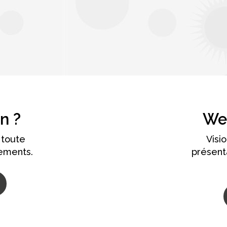
n ?
We
 toute
Visi
ements.
présent